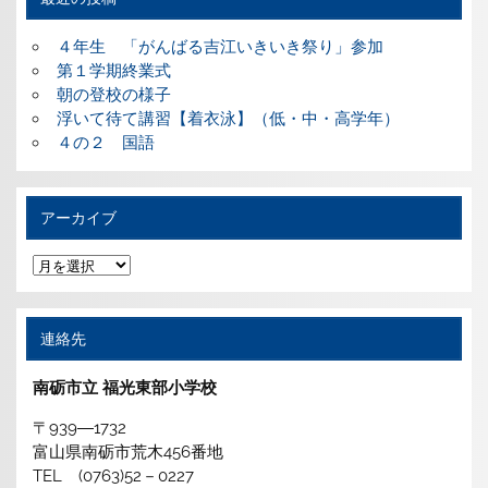
４年生 「がんばる吉江いきいき祭り」参加
第１学期終業式
朝の登校の様子
浮いて待て講習【着衣泳】（低・中・高学年）
４の２ 国語
アーカイブ
ア
ー
カ
イ
ブ
連絡先
南砺市立 福光東部小学校
〒939―1732
富山県南砺市荒木456番地
TEL (0763)52－0227