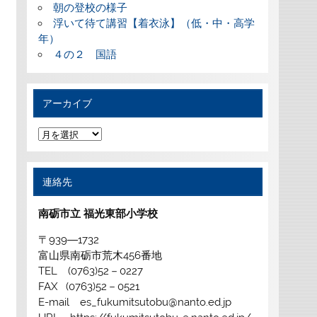
朝の登校の様子
浮いて待て講習【着衣泳】（低・中・高学
年）
４の２ 国語
アーカイブ
ア
ー
カ
イ
ブ
連絡先
南砺市立 福光東部小学校
〒939―1732
富山県南砺市荒木456番地
TEL (0763)52－0227
FAX (0763)52－0521
E-mail es_fukumitsutobu@nanto.ed.jp