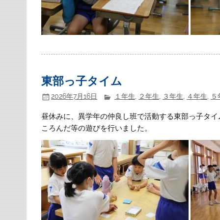
東部っ子タイム
2026年7月16日
１年生
,
２年生
,
３年生
,
４年生
,
５
昼休みに、異学年の仲良し班で活動する東部っ子タイ
ころんだ等の遊びを行いました。