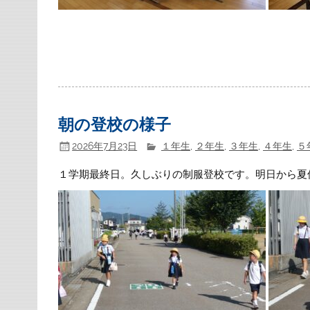
朝の登校の様子
2026年7月23日
１年生
,
２年生
,
３年生
,
４年生
,
５
１学期最終日。久しぶりの制服登校です。明日から夏