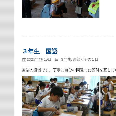
３年生 国語
2026年7月16日
３年生
,
東部っ子の１日
国語の復習です。丁寧に自分の間違った箇所を直して