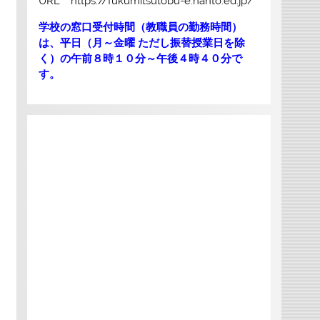
URL https://fukumitsutobu-e.nanto.ed.jp/
学校の窓口受付時間（教職員の勤務時間）
は、平日（月～金曜 ただし振替授業日を除
く）の午前８時１０分～午後４時４０分で
す。