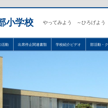
部小学校
やってみよう ～ひろげよう
の活動
出席停止関連書類
学校紹介ビデオ
部活動・