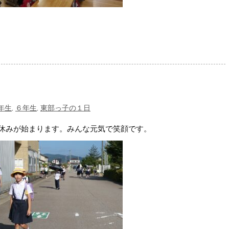
年生
,
６年生
,
東部っ子の１日
休みが始まります。みんな元気で笑顔です。