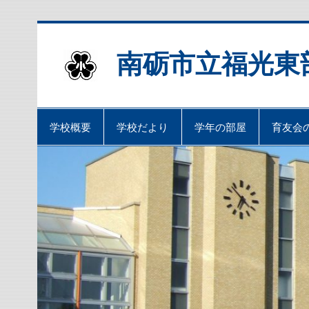
Skip
to
content
南砺市立福光東
学校概要
学校だより
学年の部屋
育友会