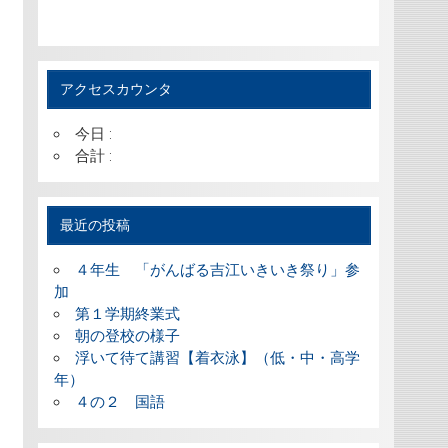
アクセスカウンタ
今日 :
合計 :
最近の投稿
４年生 「がんばる吉江いきいき祭り」参
加
第１学期終業式
朝の登校の様子
浮いて待て講習【着衣泳】（低・中・高学
年）
４の２ 国語