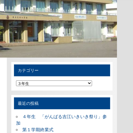
カテゴリー
カ
テ
ゴ
リ
ー
最近の投稿
４年生 「がんばる吉江いきいき祭り」参
加
第１学期終業式