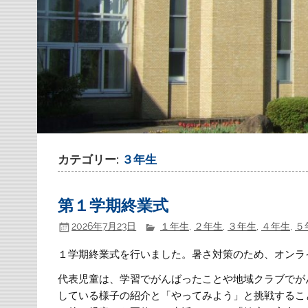
カテゴリー:
３年生
第１学期終業式
2026年7月23日
１年生
,
２年生
,
３年生
,
４年生
,
５
１学期終業式を行いました。暑さ対策のため、オンラ
代表児童は、学習でがんばったことや地域クラブでが
している様子の紹介と「やってみよう」と挑戦するこ