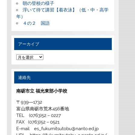
朝の登校の様子
浮いて待て講習【着衣泳】（低・中・高学
年）
４の２ 国語
アーカイブ
ア
ー
カ
イ
ブ
連絡先
南砺市立 福光東部小学校
〒939―1732
富山県南砺市荒木456番地
TEL (0763)52－0227
FAX (0763)52－0521
E-mail es_fukumitsutobu@nanto.ed.jp