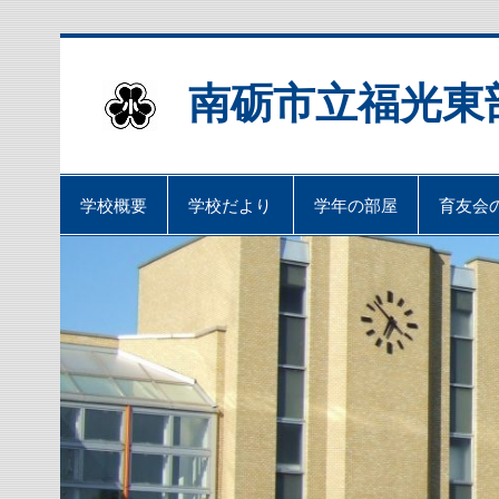
Skip
to
content
南砺市立福光東
学校概要
学校だより
学年の部屋
育友会