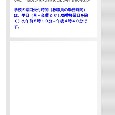
URL https://fukumitsutobu-e.nanto.ed.jp/
学校の窓口受付時間（教職員の勤務時間）
は、平日（月～金曜 ただし振替授業日を除
く）の午前８時１０分～午後４時４０分で
す。