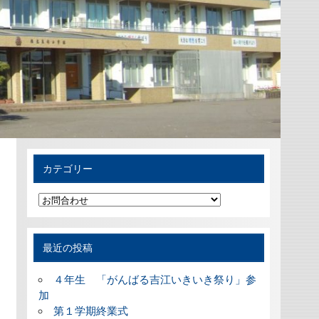
カテゴリー
カ
テ
ゴ
リ
ー
最近の投稿
４年生 「がんばる吉江いきいき祭り」参
加
第１学期終業式