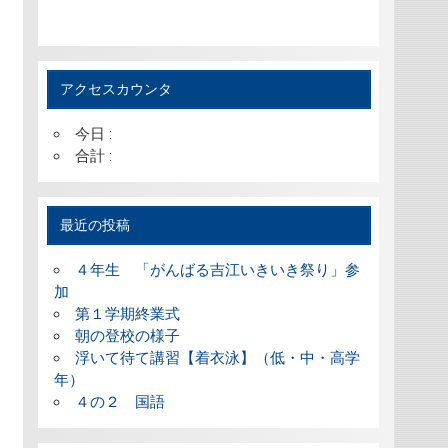
アクセスカウンタ
今日 :
合計 :
最近の投稿
４年生 「がんばる吉江いきいき祭り」参
加
第１学期終業式
朝の登校の様子
浮いて待て講習【着衣泳】（低・中・高学
年）
４の２ 国語