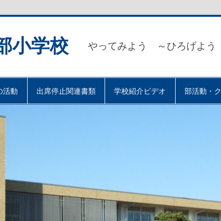
部小学校
やってみよう ～ひろげよう
の活動
出席停止関連書類
学校紹介ビデオ
部活動・