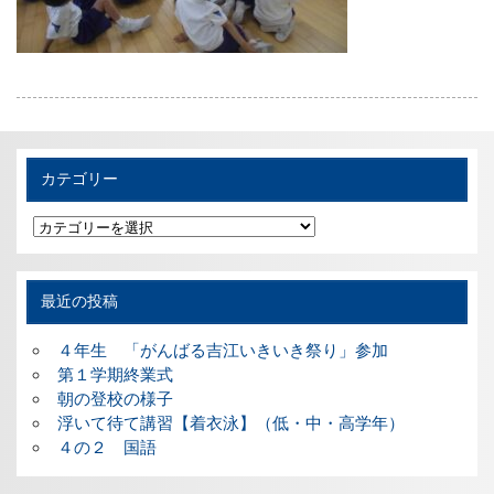
カテゴリー
カ
テ
ゴ
リ
ー
最近の投稿
４年生 「がんばる吉江いきいき祭り」参加
第１学期終業式
朝の登校の様子
浮いて待て講習【着衣泳】（低・中・高学年）
４の２ 国語