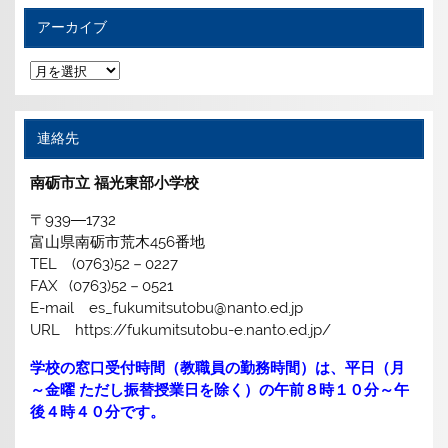
アーカイブ
ア
ー
カ
イ
ブ
連絡先
南砺市立 福光東部小学校
〒939―1732
富山県南砺市荒木456番地
TEL (0763)52－0227
FAX (0763)52－0521
E-mail es_fukumitsutobu@nanto.ed.jp
URL https://fukumitsutobu-e.nanto.ed.jp/
学校の窓口受付時間（教職員の勤務時間）は、平日（月
～金曜 ただし振替授業日を除く）の午前８時１０分～午
後４時４０分です。