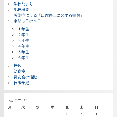
学校だより
学校概要
感染症による「出席停止に関する書類」
東部っ子の１日
１年生
２年生
３年生
４年生
５年生
６年生
校歌
給食室
育友会の活動
行事予定
2026年5月
月
火
水
木
金
土
日
1
2
3