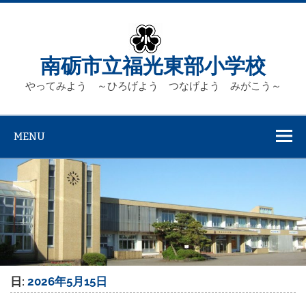
Skip
to
content
南砺市立福光東部小学校
やってみよう ～ひろげよう つなげよう みがこう～
MENU
日:
2026年5月15日