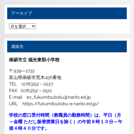
アーカイブ
ア
ー
カ
イ
ブ
連絡先
南砺市立 福光東部小学校
〒939―1732
富山県南砺市荒木456番地
TEL (0763)52－0227
FAX (0763)52－0521
E-mail es_fukumitsutobu@nanto.ed.jp
URL https://fukumitsutobu-e.nanto.ed.jp/
学校の窓口受付時間（教職員の勤務時間）は、平日（月
～金曜 ただし振替授業日を除く）の午前８時１０分～午
後４時４０分です。