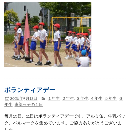
ボランティアデー
2026年5月12日
１年生
,
２年生
,
３年生
,
４年生
,
５年生
,
６
年生
,
東部っ子の１日
毎月10日、11日はボランティアデーです。アルミ缶、牛乳パッ
ク、ベルマークを集めています。ご協力ありがとうございま
した。