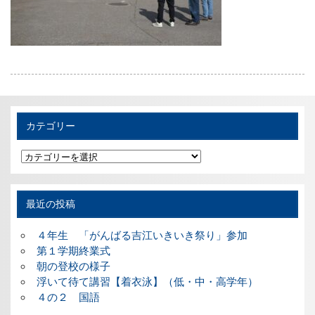
カテゴリー
カ
テ
ゴ
リ
ー
最近の投稿
４年生 「がんばる吉江いきいき祭り」参加
第１学期終業式
朝の登校の様子
浮いて待て講習【着衣泳】（低・中・高学年）
４の２ 国語