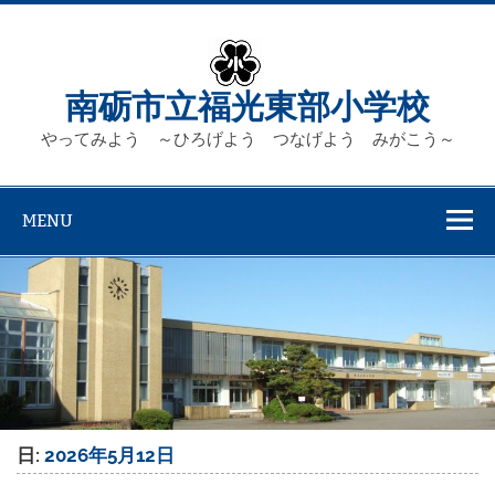
Skip
to
content
南砺市立福光東部小学校
やってみよう ～ひろげよう つなげよう みがこう～
MENU
日:
2026年5月12日