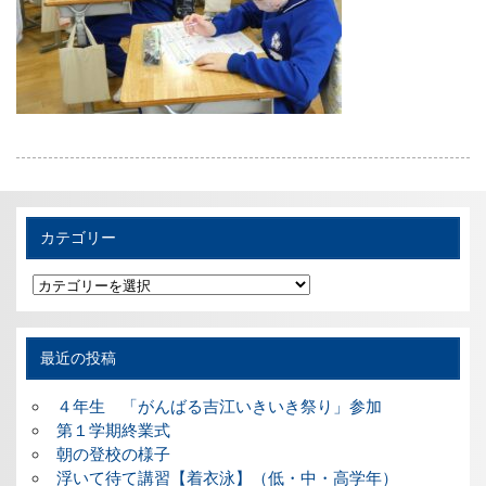
カテゴリー
カ
テ
ゴ
リ
ー
最近の投稿
４年生 「がんばる吉江いきいき祭り」参加
第１学期終業式
朝の登校の様子
浮いて待て講習【着衣泳】（低・中・高学年）