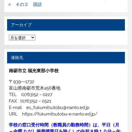
４の２ 国語
アーカイブ
ア
ー
カ
イ
ブ
連絡先
南砺市立 福光東部小学校
〒939―1732
富山県南砺市荒木456番地
TEL (0763)52－0227
FAX (0763)52－0521
E-mail es_fukumitsutobu@nanto.ed.jp
URL https://fukumitsutobu-e.nanto.ed.jp/
学校の窓口受付時間（教職員の勤務時間）は、平日（月
～金曜 ただし振替授業日を除く）の午前８時１０分～午