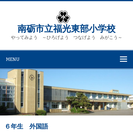
Skip
to
content
南砺市立福光東部小学校
やってみよう ～ひろげよう つなげよう みがこう～
MENU
６年生 外国語