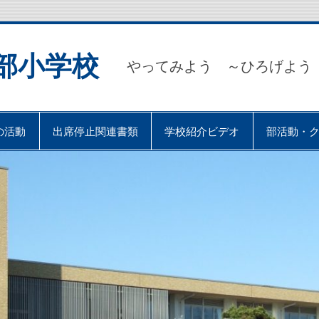
部小学校
やってみよう ～ひろげよう
の活動
出席停止関連書類
学校紹介ビデオ
部活動・