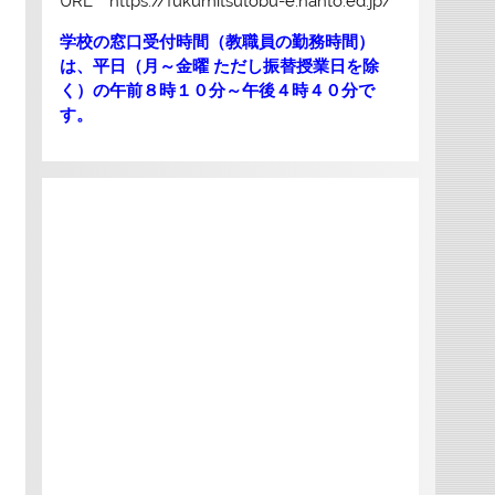
URL https://fukumitsutobu-e.nanto.ed.jp/
学校の窓口受付時間（教職員の勤務時間）
は、平日（月～金曜 ただし振替授業日を除
く）の午前８時１０分～午後４時４０分で
す。