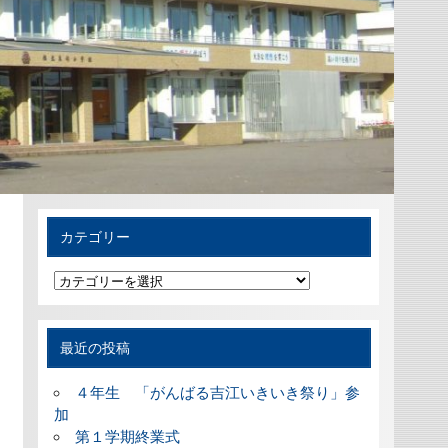
カテゴリー
カ
テ
ゴ
リ
ー
最近の投稿
４年生 「がんばる吉江いきいき祭り」参
加
第１学期終業式