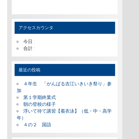
アクセスカウンタ
今日 :
合計 :
最近の投稿
４年生 「がんばる吉江いきいき祭り」参
加
第１学期終業式
朝の登校の様子
浮いて待て講習【着衣泳】（低・中・高学
年）
４の２ 国語