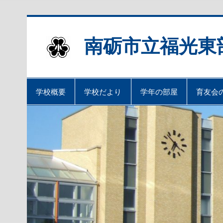
Skip
to
content
南砺市立福光東
学校概要
学校だより
学年の部屋
育友会