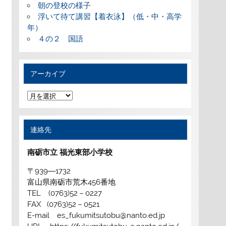
朝の登校の様子
浮いて待て講習【着衣泳】（低・中・高学
年）
４の２ 国語
アーカイブ
ア
ー
カ
イ
ブ
連絡先
南砺市立 福光東部小学校
〒939―1732
富山県南砺市荒木456番地
TEL (0763)52－0227
FAX (0763)52－0521
E-mail es_fukumitsutobu@nanto.ed.jp