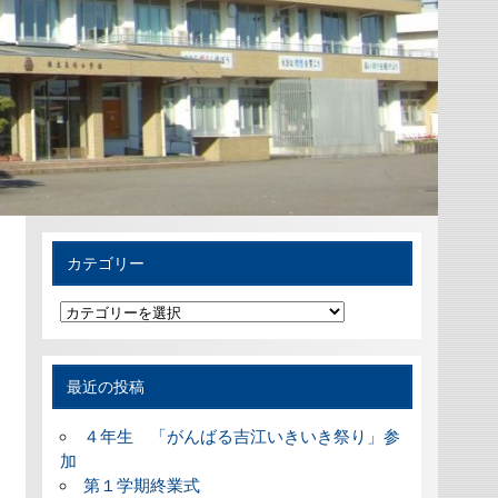
カテゴリー
カ
テ
ゴ
リ
ー
最近の投稿
４年生 「がんばる吉江いきいき祭り」参
加
第１学期終業式