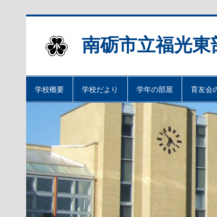
Skip
to
content
南砺市立福光東
学校概要
学校だより
学年の部屋
育友会