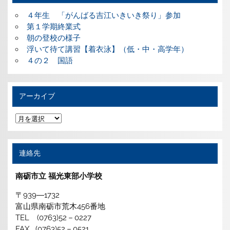
４年生 「がんばる吉江いきいき祭り」参加
第１学期終業式
朝の登校の様子
浮いて待て講習【着衣泳】（低・中・高学年）
４の２ 国語
アーカイブ
ア
ー
カ
イ
ブ
連絡先
南砺市立 福光東部小学校
〒939―1732
富山県南砺市荒木456番地
TEL (0763)52－0227
FAX (0763)52－0521