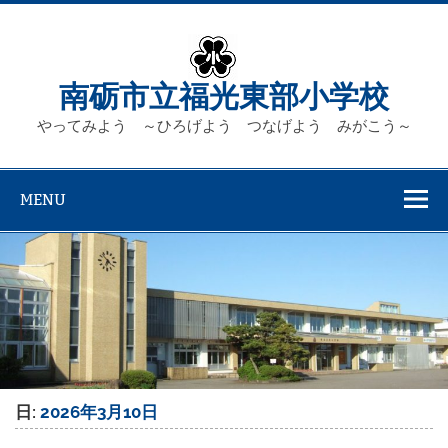
Skip
to
content
南砺市立福光東部小学校
やってみよう ～ひろげよう つなげよう みがこう～
MENU
日:
2026年3月10日