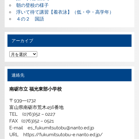
朝の登校の様子
浮いて待て講習【着衣泳】（低・中・高学年）
４の２ 国語
アーカイブ
ア
ー
カ
イ
ブ
連絡先
南砺市立 福光東部小学校
〒939―1732
富山県南砺市荒木456番地
TEL (0763)52－0227
FAX (0763)52－0521
E-mail es_fukumitsutobu@nanto.ed.jp
URL https://fukumitsutobu-e.nanto.ed.jp/