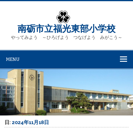
Skip
to
content
南砺市立福光東部小学校
やってみよう ～ひろげよう つなげよう みがこう～
MENU
日:
2024年11月18日