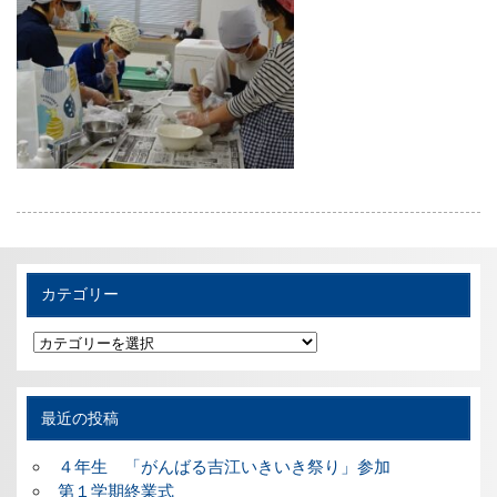
カテゴリー
カ
テ
ゴ
リ
ー
最近の投稿
４年生 「がんばる吉江いきいき祭り」参加
第１学期終業式