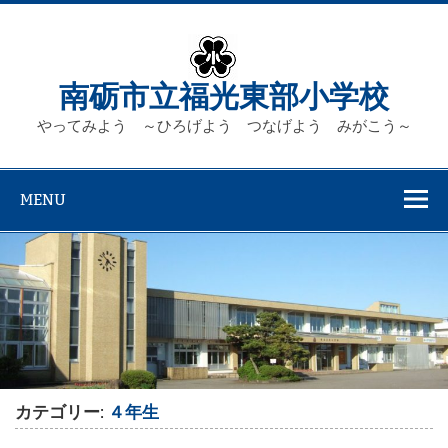
Skip
to
content
南砺市立福光東部小学校
やってみよう ～ひろげよう つなげよう みがこう～
MENU
カテゴリー:
４年生