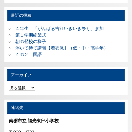
ゴ
リ
ー
最近の投稿
４年生 「がんばる吉江いきいき祭り」参加
第１学期終業式
朝の登校の様子
浮いて待て講習【着衣泳】（低・中・高学年）
４の２ 国語
アーカイブ
ア
ー
カ
イ
ブ
連絡先
南砺市立 福光東部小学校
〒939―1732