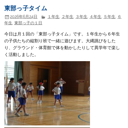
東部っ子タイム
2026年6月24日
１年生
,
２年生
,
３年生
,
４年生
,
５年生
,
６
年生
,
東部っ子の１日
今日は月１回の「東部っ子タイム」です。１年生から６年生
の子供たちの縦割り班で一緒に遊びます。大縄跳びをした
り、グラウンド・体育館で体を動かしたりして異学年で楽し
く活動しました。