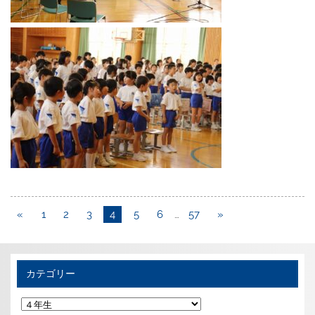
«
1
2
3
4
5
6
…
57
»
カテゴリー
カ
テ